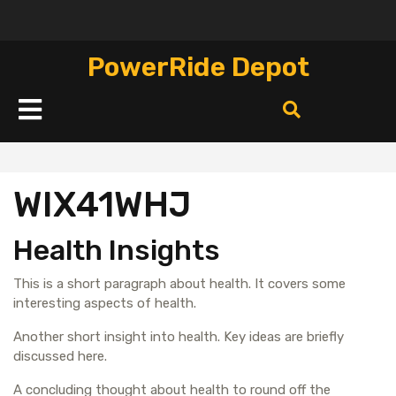
Перейти
к
содержимому
PowerRide Depot
Кнопка
Открыть
WIX41WHJ
Health Insights
This is a short paragraph about health. It covers some
interesting aspects of health.
Another short insight into health. Key ideas are briefly
discussed here.
A concluding thought about health to round off the