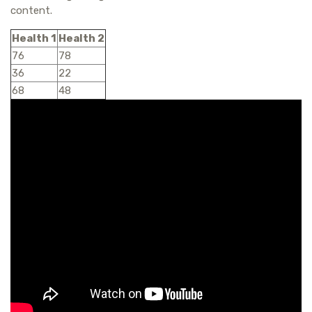
content.
Health 1
Health 2
76
78
36
22
68
48