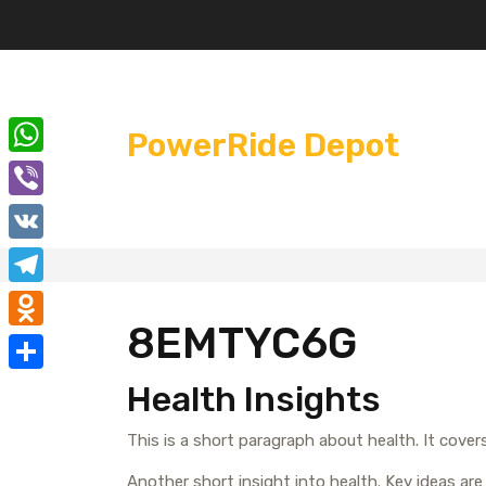
Перейти
к
содержимому
PowerRide Depot
W
h
V
a
i
V
t
b
K
T
s
e
8EMTYC6G
e
A
O
r
l
p
d
О
Health Insights
e
p
n
т
g
This is a short paragraph about health. It cove
o
п
r
k
Another short insight into health. Key ideas are 