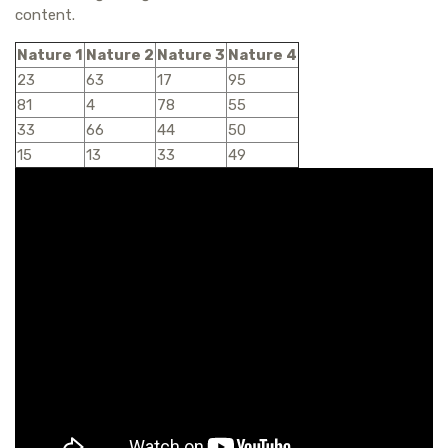
content.
Nature 1
Nature 2
Nature 3
Nature 4
23
63
17
95
81
4
78
55
33
66
44
50
15
13
33
49