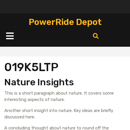
Перейти
к
содержимому
PowerRide Depot
Кнопка
Открыть
019K5LTP
Nature Insights
This is a short paragraph about nature. It covers some
interesting aspects of nature.
Another short insight into nature. Key ideas are briefly
discussed here.
A concluding thought about nature to round off the