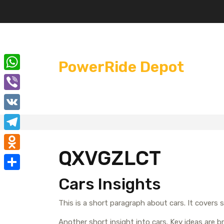
Перейти
к
содержимому
PowerRide Depot
W
h
V
a
i
V
t
b
K
T
s
e
QXVGZLCT
e
A
O
r
l
p
d
О
Cars Insights
e
p
n
т
g
This is a short paragraph about cars. It covers 
o
п
r
k
Another short insight into cars. Key ideas are br