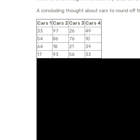
р
a
l
A concluding thought about cars to round off t
а
m
a
в
Cars 1
Cars 2
Cars 3
Cars 4
s
33
97
26
49
и
s
54
86
76
10
т
64
18
21
39
n
ь
17
93
56
33
i
k
i