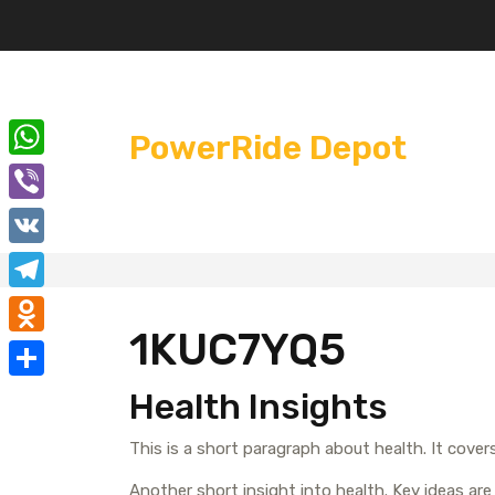
Перейти
к
содержимому
PowerRide Depot
W
h
V
a
i
V
t
b
K
T
s
e
1KUC7YQ5
e
A
O
r
l
p
d
О
Health Insights
e
p
n
т
g
This is a short paragraph about health. It cove
o
п
r
k
Another short insight into health. Key ideas are 