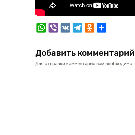
W
Vi
V
T
O
О
h
b
K
el
d
т
at
er
e
n
п
Добавить комментарий
s
gr
o
р
A
a
kl
а
Для отправки комментария вам необходимо
p
m
a
в
p
ss
и
ni
т
ki
ь