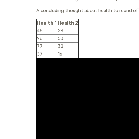
р
a
l
A concluding thought about health to round off
а
m
a
в
Health 1
Health 2
s
45
23
и
s
96
50
т
77
32
n
ь
37
16
i
k
i