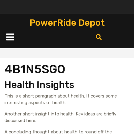
Перейти
к
содержимому
PowerRide Depot
Кнопка
Открыть
4B1N5SGO
Health Insights
This is a short paragraph about health. It covers some
interesting aspects of health.
Another short insight into health. Key ideas are briefly
discussed here.
A concluding thought about health to round off the