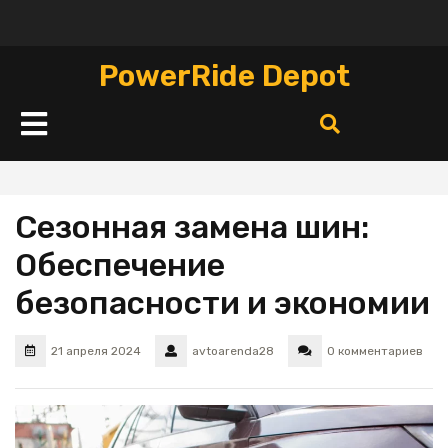
Перейти
к
содержимому
PowerRide Depot
Кнопка
Открыть
Сезонная замена шин:
Обеспечение
безопасности и экономии
21 апреля 2024
avtoarenda28
0 комментариев