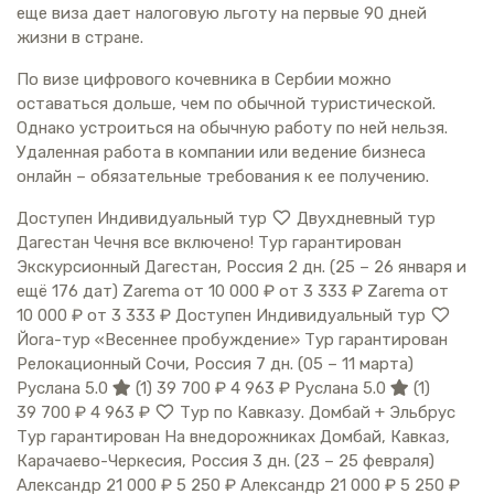
еще виза дает налоговую льготу на первые 90 дней
жизни в стране.
По визе цифрового кочевника в Сербии можно
оставаться дольше, чем по обычной туристической.
Однако устроиться на обычную работу по ней нельзя.
Удаленная работа в компании или ведение бизнеса
онлайн – обязательные требования к ее получению.
Доступен Индивидуальный тур
Двухдневный тур
Дагестан Чечня все включено! Тур гарантирован
Экскурсионный Дагестан, Россия
2 дн.
(25 – 26 января и
ещё 176 дат)
Zarema
от 10 000 ₽
от 3 333 ₽
Zarema
от
10 000 ₽
от 3 333 ₽
Доступен Индивидуальный тур
Йога-тур «Весеннее пробуждение» Тур гарантирован
Релокационный Сочи, Россия
7 дн.
(05 – 11 марта)
Руслана 5.0
(1)
39 700 ₽
4 963 ₽
Руслана 5.0
(1)
39 700 ₽
4 963 ₽
Тур по Кавказу. Домбай + Эльбрус
Тур гарантирован На внедорожниках Домбай, Кавказ,
Карачаево-Черкесия, Россия
3 дн.
(23 – 25 февраля)
Александр
21 000 ₽
5 250 ₽
Александр
21 000 ₽
5 250 ₽