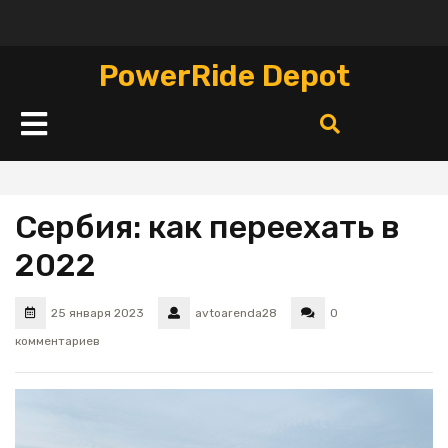
Перейти
к
содержимому
PowerRide Depot
Кнопка
Открыть
Сербия: как переехать в
2022
25 января 2023
avtoarenda28
0
комментариев