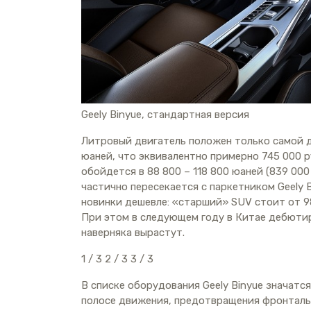
Geely Binyue, стандартная версия
Литровый двигатель положен только самой де
юаней, что эквивалентно примерно 745 000 р
обойдется в 88 800 – 118 800 юаней (839 000 
частично пересекается с паркетником Geely 
новинки дешевле: «старший» SUV стоит от 98 
При этом в следующем году в Китае дебюти
наверняка вырастут.
1
/ 3
2
/ 3
3
/ 3
В списке оборудования Geely Binyue значатс
полосе движения, предотвращения фронталь