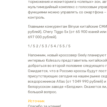
торможения и мониторинга «слепых» зон, ав
мультимедийный комплекс с голосовым управ
функциями можно управлять со смартфона – 
контроль.
Главными конкурентам Binyue китайские СМИ 
рублей), Chery Tiggo 5x (от 65 900 юаней ил
697 000 рублей).
1
/ 5
2
/ 5
3
/ 5
4
/ 5
5
/ 5
Напомним, новый кроссовер Geely планируют 
интервью Kolesa.ru представитель китайско
добраться во второй половине следующего го
Ожидается, что в Россию кроссы будут пост
присутствующих сегодня на нашем рынке седа
вседорожников Atlas (от 1 049 990 рублей) и
белорусском заводе «Белджи». Окажется ли, 
большой вопрос.
Источник
Спасибо за чтение!