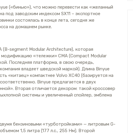
nyue («бинью»), что можно перевести как «желанный
на под заводским индексом SX11 – экспортное
овинки состоялась в конце лета, сегодня же
сса на домашнем рынке.
(B-segment Modular Architecture), которая
ую модификацию «тележки» СМА (Compact Modular
ской. Последняя платформа, в свою очередь,
 компания владеет шведской маркой). Длина Binyue
есть «китаец» компактнее Volvo XC40 (базируется на
соответственно. Binyue предлагается в двух
нной». Вторая отличается декором: такой кроссовер
выхлопной системы и увеличенный спойлер, эмблема
с двумя бензиновыми «турботройками» — литровым G-
объемом 1,5 литра (177 л.с., 255 Нм). Второй