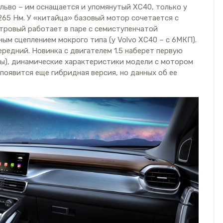
ольво – им оснащается и упомянутый XC40, только у
 265 Нм. У «китайца» базовый мотор сочетается с
тровый работает в паре с семиступенчатой
ым сцеплением мокрого типа (у Volvo XC40 – с 6МКП).
ередний. Новинка с двигателем 1.5 наберет первую
нды), динамические характеристики модели с мотором
а появится еще гибридная версия, но данных об ее