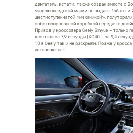
двигатель, кстати, также создан вместе с В
модели шведской марки он выдает 156 л.с. и
шестиступенчатой «механикой», полуторали
роботизированной коробкой передач с двойн
Привод у кроссовера Geely Binyue – только п
«сотню» за 7,9 секунды (XC40 – за 9,4 секу
1.0 в Geely так и не раскрыли. Позже у кросс
установке нет.