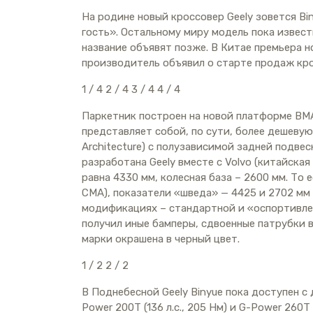
На родине новый кроссовер Geely зовется Bi
гость». Остальному миру модель пока извест
название объявят позже. В Китае премьера н
производитель объявил о старте продаж кро
1
/ 4
2
/ 4
3
/ 4
4
/ 4
Паркетник построен на новой платформе BMA 
представляет собой, по сути, более дешев
Architecture) с полузависимой задней подве
разработана Geely вместе с Volvo (китайская
равна 4330 мм, колесная база – 2600 мм. То 
CMA), показатели «шведа» — 4425 и 2702 мм 
модификациях – стандартной и «оспортивле
получил иные бамперы, сдвоенные патрубки 
марки окрашена в черный цвет.
1
/ 2
2
/ 2
В Поднебесной Geely Binyue пока доступен 
Power 200T (136 л.с., 205 Нм) и G-Power 260T 