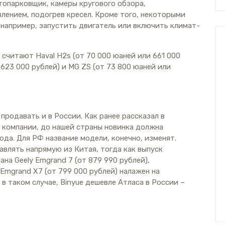
топарковщик, камеры кругового обзора,
лением, подогрев кресел. Кроме того, некоторыми
например, запустить двигатель или включить климат-
считают Haval H2s (от 70 000 юаней или 661 000
и 623 000 рублей) и MG ZS (от 73 800 юаней или
продавать и в России. Как ранее рассказал в
й компании, до нашей страны новинка должна
да. Для РФ название модели, конечно, изменят.
авлять напрямую из Китая, тогда как выпуск
на Geely Emgrand 7 (от 879 990 рублей),
 Emgrand X7 (от 799 000 рублей) налажен на
в таком случае, Binyue дешевле Атласа в России –