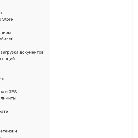
а
 Store
анием
мобилей
 загрузка документов
х опций
ны
ла и GPS
е лимиты
рате
ретензии
ыв