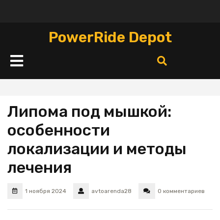
Перейти
к
содержимому
PowerRide Depot
Кнопка
Открыть
Липома под мышкой:
особенности
локализации и методы
лечения
1 ноября 2024
avtoarenda28
0 комментариев