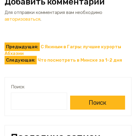
Добавить комментарий
Для отправки комментария вам необходимо
авторизоваться
.
Навигация
Предыдущая:
С Якиным в Гагры: лучшие курорты
Абхазии
по
Следующая:
Что посмотреть в Минске за 1-2 дня
записям
Поиск
Поиск