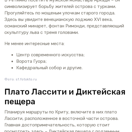
В Ретимно посетите мужской монастырь Аркади – он
символизирует борьбу жителей острова с турками.
Прогуляйтесь по мощеным улочкам старого города.
Здесь вы увидите венецианскую лоджию XVI века,
османский минарет, фонтан Римонди, представляющий
скульптуру льва с тремя головами.
Не менее интересные места:
Центр современного искусства;
Ворота Гуора;
Кафедральный собор и другие.
Фото: s1.fotokto.ru
Плато Лассити и Диктейская
пещера
Планируя маршруты по Криту, включите в них плато
Лассити, расположенное в восточной части острова.
Главная достопримечательность, которую стоит
посмотреть здесь – Диктейская пещера с подземным