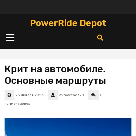
Перейти
к
содержимому
PowerRide Depot
Кнопка
Открыть
Крит на автомобиле.
Основные маршруты
25 января 2023
avtoarenda28
0
комментариев