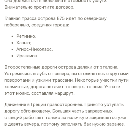
Она должна быть включена в стоимость услуги.
Внимательно прочтите договор.
Главная трасса острова Е75 идет по северному
побережью, соединяя города:
Ретимно;
Ханью;
Агиос-Николаос;
Ираклион.
Второстепенные дороги острова далеки от эталона.
Устремляясь вглубь от севера, вы столкнетесь с крутыми
поворотами и узкими трассами. Некоторые участки пути
холмистые, дорога петляет то вверх, то вниз. Учтите
этот нюанс, составляя маршрут.
Движение в Греции правостороннее. Принято уступать
дорогу обгоняющему. Большая часть заправочных
станций работает только за наличку и закрывается уже
в девять вечера, поэтому заполнять бак нужно заранее.