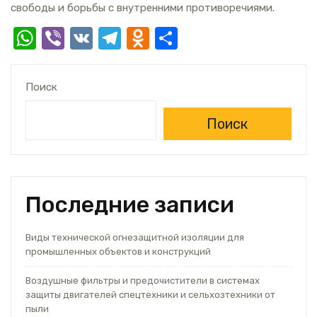
свободы и борьбы с внутренними противоречиями.
W
Vi
V
T
O
О
h
b
K
el
d
т
at
er
e
n
п
Поиск
s
gr
o
р
A
a
kl
а
Поиск
p
m
a
в
p
ss
и
ni
т
Последние записи
ki
ь
Виды технической огнезащитной изоляции для
промышленных объектов и конструкций
Воздушные фильтры и предочистители в системах
защиты двигателей спецтехники и сельхозтехники от
пыли