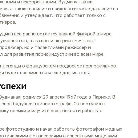
ельными и некорректными. Вудману также
ок, а также насилие и психологическое давление на
обвинения и утверждает, что работает только с
тнеров.
Вудман все равно остается важной фигурой в мире
улярностью, а актеры и актрисы мечтают
 продюсер, но и талантливый режиссер и
л для развития порноиндустрии во всем мире.
ет легенды о французском продюсере порнофильмов.
имя будет вспоминаться еще долгие годы.
успехи
удманак, родился 29 апреля 1967 года в Париже. В
 свое будущее в кинематографе. Он поступил в
ику съемки и изучить все тонкости работы с
нное фотостудию и начал работать фотографом модных
эротическими фотосессиями с известными моделями.