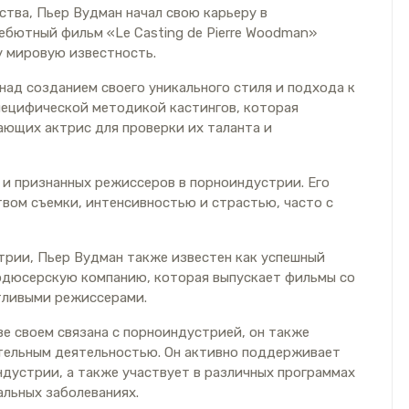
ства, Пьер Вудман начал свою карьеру в
дебютный фильм «Le Casting de Pierre Woodman»
у мировую известность.
над созданием своего уникального стиля и подхода к
пецифической методикой кастингов, которая
ающих актрис для проверки их таланта и
 и признанных режиссеров в порноиндустрии. Его
вом съемки, интенсивностью и страстью, часто с
трии, Пьер Вудман также известен как успешный
родюсерскую компанию, которая выпускает фильмы со
тливыми режиссерами.
е своем связана с порноиндустрией, он также
тельным деятельностью. Он активно поддерживает
ндустрии, а также участвует в различных программах
льных заболеваниях.