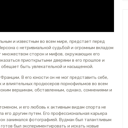
льным и известным во всем мире, предстает перед
Персона с нетривиальной судьбой и огромным вкладом
ет множеством сторон и мифов, окружающих его
оказаться приоткрытыми дверями в его прошлое и
 обещает быть увлекательной и насыщенной.
 Франции. В его юности он не мог представить себе,
ых и влиятельных продюсеров порнофильмов во всем
ысоким вершинам, обставленным, однако, сомнениями и
тсменом, и его любовь к активным видам спорта не
ела его другим путем. Его профессиональная карьера
е он занимался фотографией. Вудман был талантливым
готов был экспериментировать и искать новые