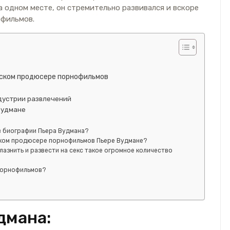
 одном месте, он стремительно развивался и вскоре
офильмов.
зском продюсере порнофильмов
дустрии развлечений
Вудмане
в биографии Пьера Вудмана?
ском продюсере порнофильмов Пьере Вудмане?
лазнить и развести на секс такое огромное количество
 порнофильмов?
дмана: