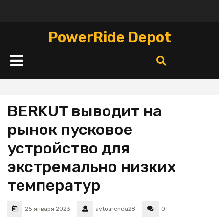
Перейти
к
содержимому
PowerRide Depot
Кнопка
Открыть
BERKUT выводит на
рынок пусковое
устройство для
экстремально низких
температур
25 января 2023
avtoarenda28
0