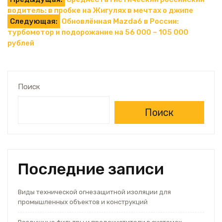
Навигация
водитель: в пробке на Жигулях в мечтах о джипе
по
Следующая:
Обновлённая Mazda6 в России:
турбомотор и подорожание на 56 000 – 105 000
записям
рублей
Поиск
Поиск
Последние записи
Виды технической огнезащитной изоляции для
промышленных объектов и конструкций