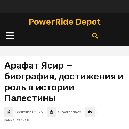
Перейти
к
содержимому
PowerRide Depot
Кнопка
Открыть
Арафат Ясир —
биография, достижения и
роль в истории
Палестины
1 сентября 2023
avtoarenda28
0
комментариев