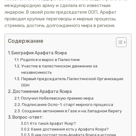
международную арену и сделала его известным
лидером. В своей роли председателя ООП, Арафат
проводил крупные переговоры и мирные процессы,
стремясь достичь долгожданного мира в регионе.
Содержание
Биография Арафата Ясира
Родился и вырос в Палестине
Участие в палестинском движении за
независимость
Первый председатель Палестинской Организации
ООН
Достижения Арафата Ясира
Получил Нобелевскую премию мира
Подписание Осло-1: старт мирного процесса
Создание автономии в Газе и на Западном берегу
Вопрос-ответ:
Кто такой Арафат Ясир?
Какие достижения есть у Арафата Ясира?
В чем состоит роль Арафата Ясира в истории