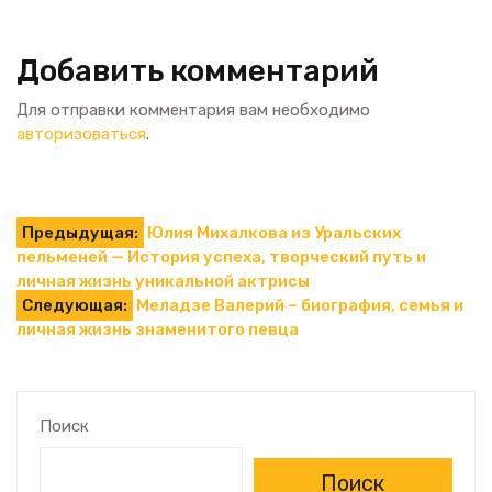
Добавить комментарий
Для отправки комментария вам необходимо
авторизоваться
.
Навигация
Предыдущая:
Юлия Михалкова из Уральских
пельменей — История успеха, творческий путь и
по
личная жизнь уникальной актрисы
Следующая:
Меладзе Валерий – биография, семья и
записям
личная жизнь знаменитого певца
Поиск
Поиск