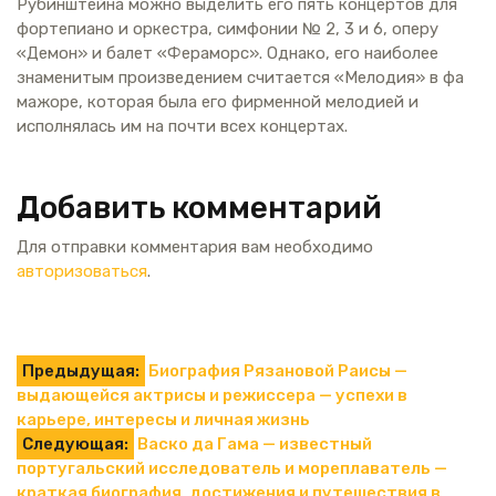
Рубинштейна можно выделить его пять концертов для
фортепиано и оркестра, симфонии № 2, 3 и 6, оперу
«Демон» и балет «Фераморс». Однако, его наиболее
знаменитым произведением считается «Мелодия» в фа
мажоре, которая была его фирменной мелодией и
исполнялась им на почти всех концертах.
Добавить комментарий
Для отправки комментария вам необходимо
авторизоваться
.
Навигация
Предыдущая:
Биография Рязановой Раисы —
выдающейся актрисы и режиссера — успехи в
по
карьере, интересы и личная жизнь
Следующая:
Васко да Гама — известный
записям
португальский исследователь и мореплаватель —
краткая биография, достижения и путешествия в