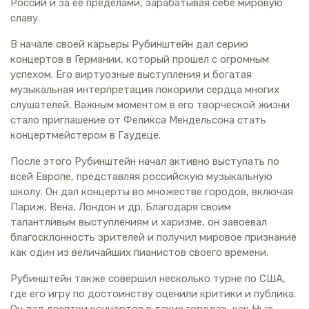
России и за ее пределами, зарабатывая себе мировую
славу.
В начале своей карьеры Рубинштейн дал серию
концертов в Германии, который прошел с огромным
успехом. Его виртуозные выступления и богатая
музыкальная интерпретация покорили сердца многих
слушателей. Важным моментом в его творческой жизни
стало приглашение от Феликса Мендельсона стать
концертмейстером в Гаудеце.
После этого Рубинштейн начал активно выступать по
всей Европе, представляя российскую музыкальную
школу. Он дал концерты во множестве городов, включая
Париж, Вена, Лондон и др. Благодаря своим
талантливым выступлениям и харизме, он завоевал
благосклонность зрителей и получил мировое признание
как один из величайших пианистов своего времени.
Рубинштейн также совершил несколько турне по США,
где его игру по достоинству оценили критики и публика.
Он дал десятки концертов в таких городах, как Нью-