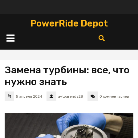
Перейти
к
содержимому
PowerRide Depot
Кнопка
Открыть
Замена турбины: все, что
нужно знать
5 апреля 2024
avtoarenda28
0 комментариев